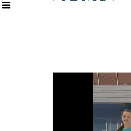
Veksle
navigasjon