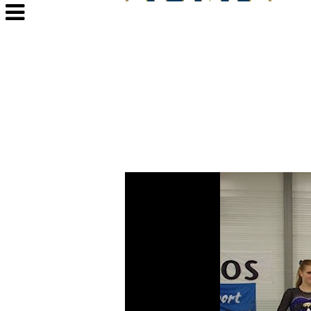
Veksle
navigasjon