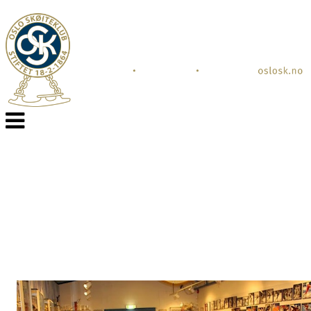
Veksle
navigasjon