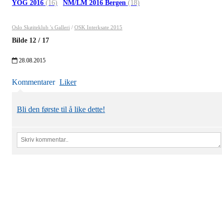
YOG 2016
(16)
NM/LM 2016 Bergen
(18)
Oslo Skøiteklub 's Galleri
/
OSK Interksate 2015
Bilde
12
/
17
28.08.2015
Kommentarer
Liker
Bli den første til å like dette!