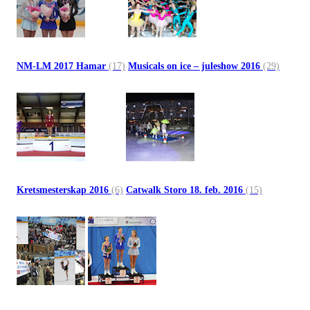
NM-LM 2017 Hamar
(17)
Musicals on ice – juleshow 2016
(29)
Kretsmesterskap 2016
(6)
Catwalk Storo 18. feb. 2016
(15)