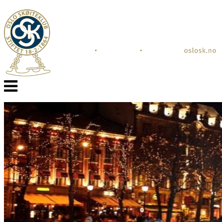
Veksle
navigasjon